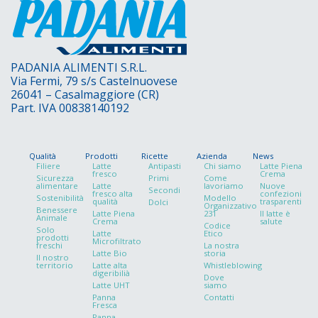
PADANIA ALIMENTI S.R.L.
Via Fermi, 79 s/s Castelnuovese
26041 – Casalmaggiore (CR)
Part. IVA 00838140192
Qualità
Prodotti
Ricette
Azienda
News
Filiere
Latte
Antipasti
Chi siamo
Latte Piena
fresco
Crema
Sicurezza
Primi
Come
alimentare
Latte
lavoriamo
Nuove
Secondi
fresco alta
confezioni
Sostenibilità
Modello
qualità
trasparenti
Dolci
Organizzativo
Benessere
Latte Piena
231
Il latte è
Animale
Crema
salute
Codice
Solo
Latte
Etico
prodotti
Microfiltrato
freschi
La nostra
Latte Bio
storia
ll nostro
territorio
Latte alta
Whistleblowing
digeribilià
Dove
Latte UHT
siamo
Panna
Contatti
Fresca
Panna