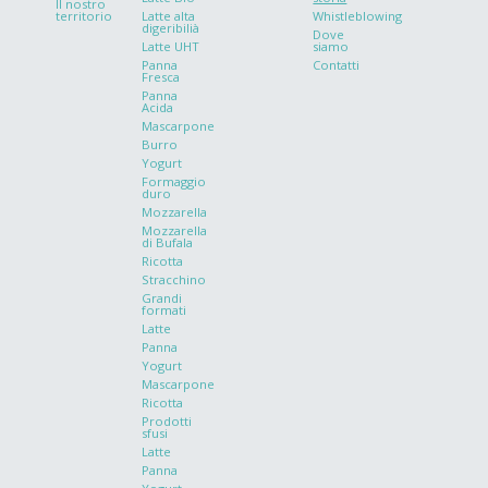
ll nostro
territorio
Latte alta
Whistleblowing
digeribilià
Dove
Latte UHT
siamo
Panna
Contatti
Fresca
Panna
Acida
Mascarpone
Burro
Yogurt
Formaggio
duro
Mozzarella
Mozzarella
di Bufala
Ricotta
Stracchino
Grandi
formati
Latte
Panna
Yogurt
Mascarpone
Ricotta
Prodotti
sfusi
Latte
Panna