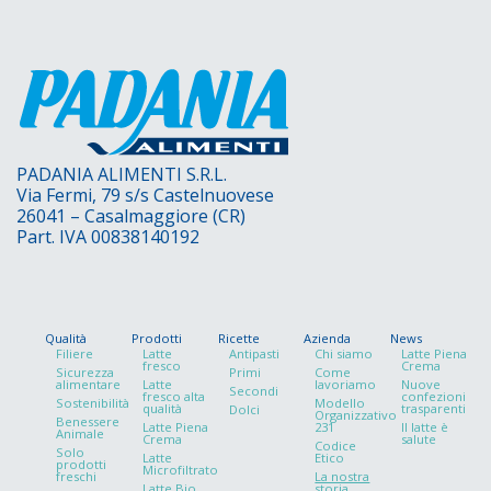
PADANIA ALIMENTI S.R.L.
Via Fermi, 79 s/s Castelnuovese
26041 – Casalmaggiore (CR)
Part. IVA 00838140192
Qualità
Prodotti
Ricette
Azienda
News
Filiere
Latte
Antipasti
Chi siamo
Latte Piena
fresco
Crema
Sicurezza
Primi
Come
alimentare
Latte
lavoriamo
Nuove
Secondi
fresco alta
confezioni
Sostenibilità
Modello
qualità
trasparenti
Dolci
Organizzativo
Benessere
Latte Piena
231
Il latte è
Animale
Crema
salute
Codice
Solo
Latte
Etico
prodotti
Microfiltrato
freschi
La nostra
Latte Bio
storia