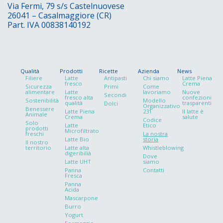
Via Fermi, 79 s/s Castelnuovese
26041 – Casalmaggiore (CR)
Part. IVA 00838140192
Qualità
Prodotti
Ricette
Azienda
News
Filiere
Latte
Antipasti
Chi siamo
Latte Piena
fresco
Crema
Sicurezza
Primi
Come
alimentare
Latte
lavoriamo
Nuove
Secondi
fresco alta
confezioni
Sostenibilità
Modello
qualità
trasparenti
Dolci
Organizzativo
Benessere
Latte Piena
231
Il latte è
Animale
Crema
salute
Codice
Solo
Latte
Etico
prodotti
Microfiltrato
freschi
La nostra
Latte Bio
storia
ll nostro
territorio
Latte alta
Whistleblowing
digeribilià
Dove
Latte UHT
siamo
Panna
Contatti
Fresca
Panna
Acida
Mascarpone
Burro
Yogurt