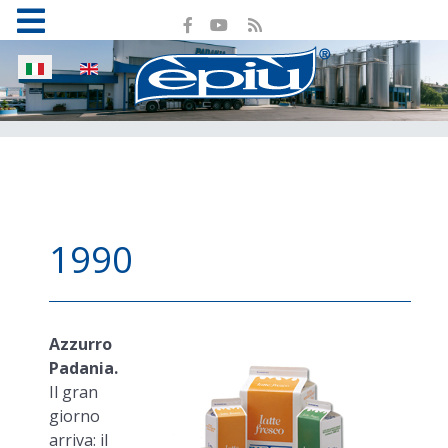
Seleziona la tua lingua
1990
Azzurro
Padania.
Il gran
giorno
arriva: il